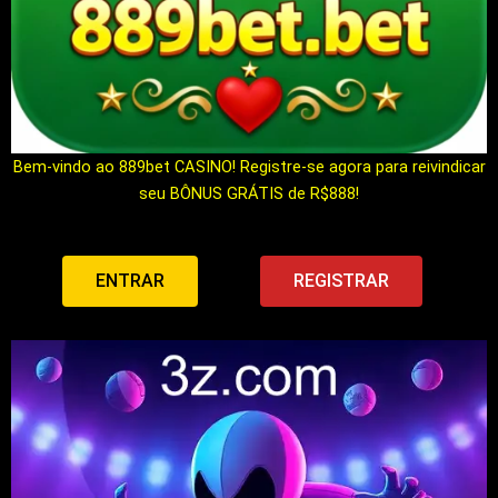
Bem-vindo ao 889bet CASINO! Registre-se agora para reivindicar
seu BÔNUS GRÁTIS de R$888!
ENTRAR
REGISTRAR