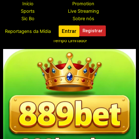
Pular
Início
Promotion
para
Sports
Live Streaming
o
Sic Bo
Sobre nós
conteúdo
Entrar
Registrar
Reportagens da Mídia
Registre-se para Reivindicar Seu Bônus Gratuito de R$888,
Tempo Limitado!