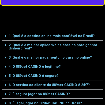
1. Qual é o cassino online mais confiável no Brasil?
2. Qual é o melhor aplicativo de cassino para ganhar
dinheiro real?
3. Qual é o melhor pagamento no cassino online?
4. O 889bet CASINO é legítimo?
5. O 889bet CASINO é seguro?
6. O serviço ao cliente do 889bet CASINO é 24/7?
7. É seguro jogar no 889bet CASINO?
8. É legal jogar no 889bet CASINO no Brasil?