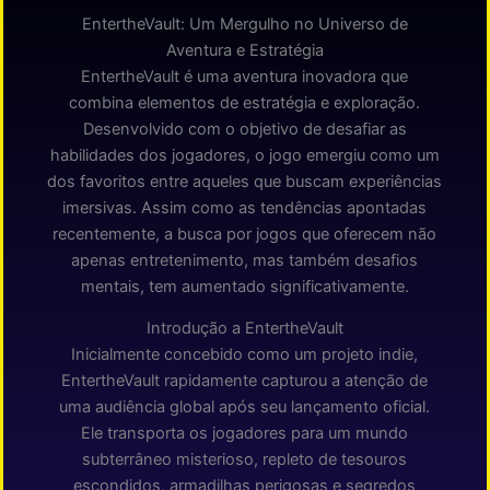
EntertheVault: Um Mergulho no Universo de
Aventura e Estratégia
EntertheVault é uma aventura inovadora que
combina elementos de estratégia e exploração.
Desenvolvido com o objetivo de desafiar as
habilidades dos jogadores, o jogo emergiu como um
dos favoritos entre aqueles que buscam experiências
imersivas. Assim como as tendências apontadas
recentemente, a busca por jogos que oferecem não
apenas entretenimento, mas também desafios
mentais, tem aumentado significativamente.
Introdução a EntertheVault
Inicialmente concebido como um projeto indie,
EntertheVault rapidamente capturou a atenção de
uma audiência global após seu lançamento oficial.
Ele transporta os jogadores para um mundo
subterrâneo misterioso, repleto de tesouros
escondidos, armadilhas perigosas e segredos