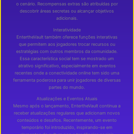
o cenário. Recompensas extras são atribuídas por
descobrir áreas secretas ou alcançar objetivos
adicionais.
Interatividade
EntertheVault também oferece funções interativas
que permitem aos jogadores trocar recursos ou
estratégias com outros membros da comunidade.
Essa característica social tem se mostrado um
atrativo significativo, especialmente em eventos
recentes onde a conectividade online tem sido uma
ferramenta poderosa para unir jogadores de diversas
partes do mundo.
Atualizações e Eventos Atuais
Mesmo após o lançamento, EntertheVault continua a
receber atualizações regulares que adicionam novos
conteúdos e desafios. Recentemente, um evento
temporário foi introduzido, inspirando-se em