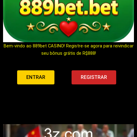
Bem-vindo ao 889bet CASINO! Registre-se agora para reivindicar
seu bônus grátis de R$888!
ENTRAR
REGISTRAR