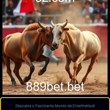
Descubra o Fascinante Mundo de EntertheVault