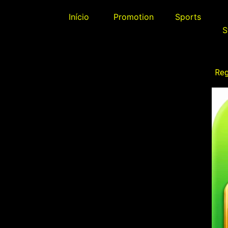
Pular
Início
Promotion
Sports
para
S
o
conteúdo
Reg