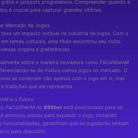
 grátis e jackpots progressivos. Compreender quando e
s é crucial para capturar grandes vitórias.
 no Mercado de Jogos
teve um impacto notável na indústria de jogos. Com o
m temas culturais, este título encontrou seu nicho,
versas origens e preferências.
mplamente sobre a maneira inovadora como FaCaiShenM
diferenciando-se de muitos outros jogos no mercado. O
adores se conectem não apenas com o jogo em si, mas
e tradições que ele representa.
enM e o Futuro
os, FaCaiShenM no
889bet
está posicionado para se
já anunciou planos para expandir o jogo, incluindo
 e funcionalidades, garantindo que os jogadores tenham
ovo para descobrir.