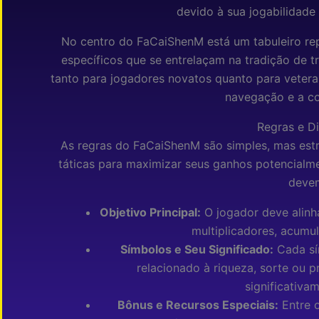
devido à sua jogabilidade 
No centro do FaCaiShenM está um tabuleiro rep
específicos que se entrelaçam na tradição de tr
tanto para jogadores novatos quanto para veteran
navegação e a c
Regras e D
As regras do FaCaiShenM são simples, mas estra
táticas para maximizar seus ganhos potencialm
deve
Objetivo Principal:
O jogador deve alinh
multiplicadores, acumu
Símbolos e Seu Significado:
Cada sím
relacionado à riqueza, sorte ou 
significativa
Bônus e Recursos Especiais:
Entre 