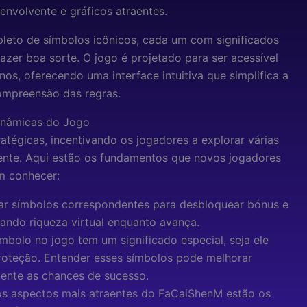
envolvente e gráficos atraentes.
leto de símbolos icônicos, cada um com significados
azer boa sorte. O jogo é projetado para ser acessível
os, oferecendo uma interface intuitiva que simplifica a
ompreensão das regras.
inâmicas do Jogo
tégicas, incentivando os jogadores a explorar várias
ente. Aqui estão os fundamentos que novos jogadores
m conhecer:
ar símbolos correspondentes para desbloquear bónus e
lando riqueza virtual enquanto avança.
bolo no jogo tem um significado especial, seja ele
proteção. Entender esses símbolos pode melhorar
mente as chances de sucesso.
os aspectos mais atraentes do FaCaiShenM estão os