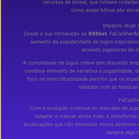
recursos de bônus, que incluem rodadas
como esses bônus são ativado
Impacto Atual
Desde a sua introdução no
889bet
, FaCaiShenM 
aumento da popularidade de jogos inspirados e
atraindo jogadores de di
A comunidade de jogos online tem discutido a
combina elements de narrativa e jogabilidade, 
foco na interculturalidade permite que os jog
também com as histórias 
FaCaiSh
Com a evolução contínua do mercado de jog
adaptar e crescer ainda mais. A plataforma 
atualizações que irão introduzir novos símbolos
sempre algo n