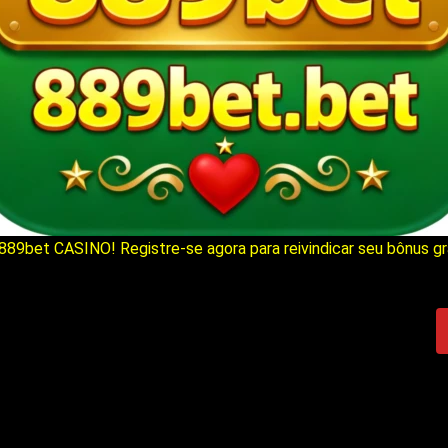
889bet CASINO! Registre-se agora para reivindicar seu bônus gr