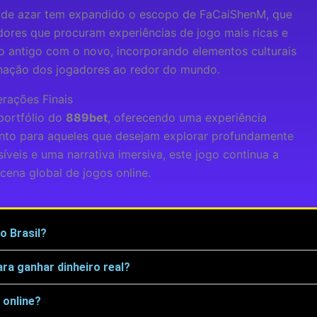
s de azar tem expandido o escopo de FaCaiShenM, que
ores que procuram experiências de jogo mais ricas e
do antigo com o novo, incorporando elementos culturais
nação dos jogadores ao redor do mundo.
rações Finais
portfólio do
889bet
, oferecendo uma experiência
anto para aqueles que desejam explorar profundamente
veis e uma narrativa imersiva, este jogo continua a
a cena global de jogos online.
no Brasil?
ara ganhar dinheiro real?
 online?