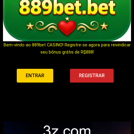
Bem-vindo ao 889bet CASINO! Registre-se agora para reivindicar
seu bônus grátis de R$888!
ENTRAR
REGISTRAR