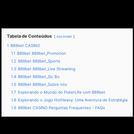
Tabela de Conteúdos
esconder
1
889bet CASINO
1.1
889bet 889bet_Promotion
1.2
889bet 889bet_Sports
1.3
889bet 889bet_Live Streaming
1.4
889bet 889bet_Sic Bo
1.5
889bet 889bet_Sobre nós
1.7
Explorando o Mundo do PokerLife com 889bet
1.8
Explorando o Jogo HotHeavy: Uma Aventura de Estratégia
1.9
889bet CASINO Perguntas Frequentes - FAQs