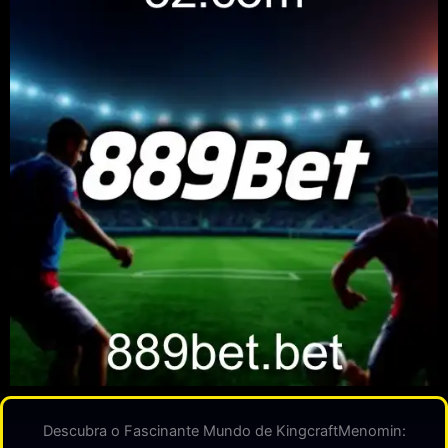
Descubra o Fascinante Mundo de KingcraftMenomin: