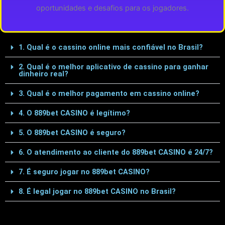
oportunidades e desafios para os jogadores.
1. Qual é o cassino online mais confiável no Brasil?
2. Qual é o melhor aplicativo de cassino para ganhar
dinheiro real?
3. Qual é o melhor pagamento em cassino online?
4. O 889bet CASINO é legítimo?
5. O 889bet CASINO é seguro?
6. O atendimento ao cliente do 889bet CASINO é 24/7?
7. É seguro jogar no 889bet CASINO?
8. É legal jogar no 889bet CASINO no Brasil?