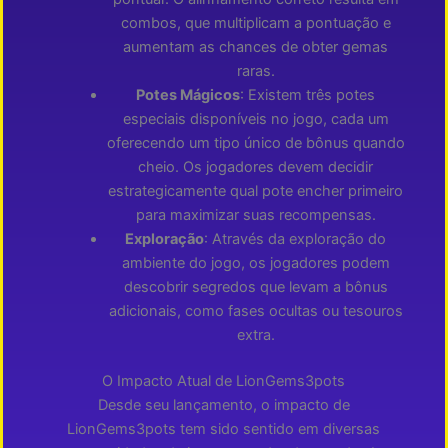
combos, que multiplicam a pontuação e
aumentam as chances de obter gemas
raras.
Potes Mágicos
: Existem três potes
especiais disponíveis no jogo, cada um
oferecendo um tipo único de bônus quando
cheio. Os jogadores devem decidir
estrategicamente qual pote encher primeiro
para maximizar suas recompensas.
Exploração
: Através da exploração do
ambiente do jogo, os jogadores podem
descobrir segredos que levam a bônus
adicionais, como fases ocultas ou tesouros
extra.
O Impacto Atual de LionGems3pots
Desde seu lançamento, o impacto de
LionGems3pots tem sido sentido em diversas