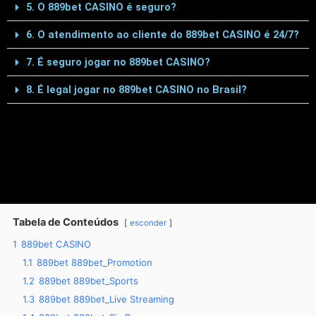
5. O 889bet CASINO é seguro?
6. O atendimento ao cliente do 889bet CASINO é 24/7?
7. É seguro jogar no 889bet CASINO?
8. É legal jogar no 889bet CASINO no Brasil?
Tabela de Conteúdos
esconder
1
889bet CASINO
1.1
889bet 889bet_Promotion
1.2
889bet 889bet_Sports
1.3
889bet 889bet_Live Streaming