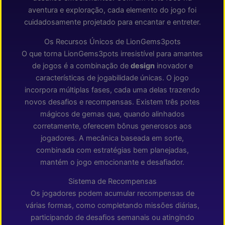
aventura e exploração, cada elemento do jogo foi
cuidadosamente projetado para encantar e entreter.
Os Recursos Únicos de LionGems3pots
O que torna LionGems3pots irresistível para amantes
de jogos é a combinação de
design
inovador e
características de jogabilidade únicas. O jogo
incorpora múltiplas fases, cada uma delas trazendo
novos desafios e recompensas. Existem três potes
mágicos de gemas que, quando alinhados
corretamente, oferecem bônus generosos aos
jogadores. A mecânica baseada em sorte,
combinada com estratégias bem planejadas,
mantém o jogo emocionante e desafiador.
Sistema de Recompensas
Os jogadores podem acumular recompensas de
várias formas, como completando missões diárias,
participando de desafios semanais ou atingindo