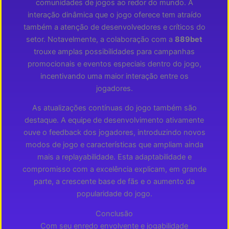
comunidades de jogos ao redor do mundo. A
interação dinâmica que o jogo oferece tem atraído
também a atenção de desenvolvedores e críticos do
setor. Notavelmente, a colaboração com a
889bet
trouxe amplas possibilidades para campanhas
promocionais e eventos especiais dentro do jogo,
incentivando uma maior interação entre os
jogadores.
As atualizações contínuas do jogo também são
destaque. A equipe de desenvolvimento ativamente
ouve o feedback dos jogadores, introduzindo novos
modos de jogo e características que ampliam ainda
mais a replayabilidade. Esta adaptabilidade e
compromisso com a excelência explicam, em grande
parte, a crescente base de fãs e o aumento da
popularidade do jogo.
Conclusão
Com seu enredo envolvente e jogabilidade