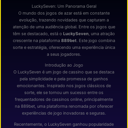
LuckySeven: Um Panorama Geral
O mundo dos jogos de azar está em constante
evolução, trazendo novidades que capturam a
atenção de uma audiência global. Entre os jogos que
têm se destacado, está o
LuckySeven
, uma atração
crescente na plataforma
889bet
. Este jogo combina
sorte e estratégia, oferecendo uma experiência única
a seus jogadores.
Introdução ao Jogo
O LuckySeven é um jogo de cassino que se destaca
pela simplicidade e pela promessa de ganhos
emocionantes. Inspirado nos jogos clássicos de
sorte, ele se tornou um sucesso entre os
frequentadores de cassinos online, principalmente
na 889bet, uma plataforma renomada por oferecer
experiências de jogo inovadoras e seguras.
Recentemente, o LuckySeven ganhou popularidade