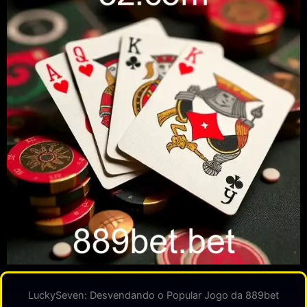
LuckySeven: Desvendando o Popular Jogo da 889bet