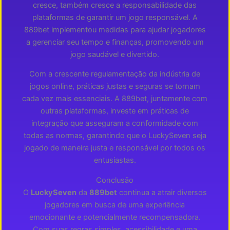
cresce, também cresce a responsabilidade das
plataformas de garantir um jogo responsável. A
889bet implementou medidas para ajudar jogadores
a gerenciar seu tempo e finanças, promovendo um
jogo saudável e divertido.
Com a crescente regulamentação da indústria de
jogos online, práticas justas e seguras se tornam
cada vez mais essenciais. A 889bet, juntamente com
outras plataformas, investe em práticas de
integração que asseguram a conformidade com
todas as normas, garantindo que o LuckySeven seja
jogado de maneira justa e responsável por todos os
entusiastas.
Conclusão
O
LuckySeven
da
889bet
continua a atrair diversos
jogadores em busca de uma experiência
emocionante e potencialmente recompensadora.
Com suas regras simples, acessibilidade e uma