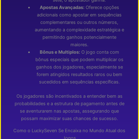
sete, o apostador ganha.
Apostas Avançadas:
Oferece opções
adicionais como apostar em sequências
complementares ou outros números,
aumentando a complexidade estratégica e
permitindo ganhos potencialmente
maiores.
Bônus e Multiplos:
O jogo conta com
bônus especiais que podem multiplicar os
ganhos dos jogadores, especialmente se
forem atingidos resultados raros ou bem
sucedidos em sequências específicas.
Os jogadores são incentivados a entender bem as
probabilidades e a estrutura de pagamento antes de
se aventurarem nas apostas, assegurando que
possam maximizar suas chances de sucesso.
Como o LuckySeven Se Encaixa no Mundo Atual dos
Jogos