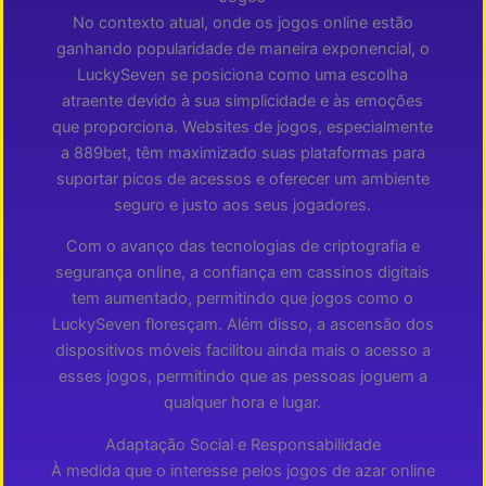
No contexto atual, onde os jogos online estão
ganhando popularidade de maneira exponencial, o
LuckySeven se posiciona como uma escolha
atraente devido à sua simplicidade e às emoções
que proporciona. Websites de jogos, especialmente
a 889bet, têm maximizado suas plataformas para
suportar picos de acessos e oferecer um ambiente
seguro e justo aos seus jogadores.
Com o avanço das tecnologias de criptografia e
segurança online, a confiança em cassinos digitais
tem aumentado, permitindo que jogos como o
LuckySeven floresçam. Além disso, a ascensão dos
dispositivos móveis facilitou ainda mais o acesso a
esses jogos, permitindo que as pessoas joguem a
qualquer hora e lugar.
Adaptação Social e Responsabilidade
À medida que o interesse pelos jogos de azar online