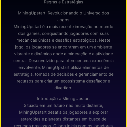
Regras e Estratégias
MiningUpstart: Revolucionando o Universo dos
Jogos
MiningUpstart é a mais recente inovação no mundo
dos games, conquistando jogadores com suas
mecânicas únicas e desafios estratégicos. Neste
jogo, os jogadores se encontram em um ambiente
vibrante e dinâmico onde a mineração é a atividade
central. Desenvolvido para oferecer uma experiência
envolvente, MiningUpstart utiliza elementos de
estratégia, tomada de decisões e gerenciamento de
recursos para criar um ecossistema desafiador e
divertido.
Introdução a MiningUpstart
Situado em um futuro não muito distante,
MiningUpstart desafia os jogadores a explorar
asteroides e planetas distantes em busca de
recursos preciosos. O jogo inicia com os jogadores