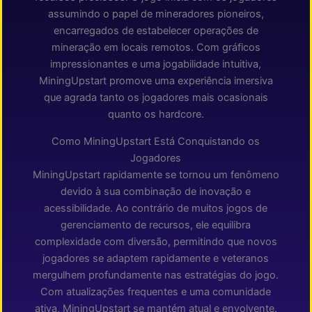
assumindo o papel de mineradores pioneiros,
encarregados de estabelecer operações de
mineração em locais remotos. Com gráficos
impressionantes e uma jogabilidade intuitiva,
MiningUpstart promove uma experiência imersiva
que agrada tanto os jogadores mais ocasionais
quanto os hardcore.
Como MiningUpstart Está Conquistando os
Jogadores
MiningUpstart rapidamente se tornou um fenômeno
devido à sua combinação de inovação e
acessibilidade. Ao contrário de muitos jogos de
gerenciamento de recursos, ele equilibra
complexidade com diversão, permitindo que novos
jogadores se adaptem rapidamente e veteranos
mergulhem profundamente nas estratégias do jogo.
Com atualizações frequentes e uma comunidade
ativa, MiningUpstart se mantém atual e envolvente.