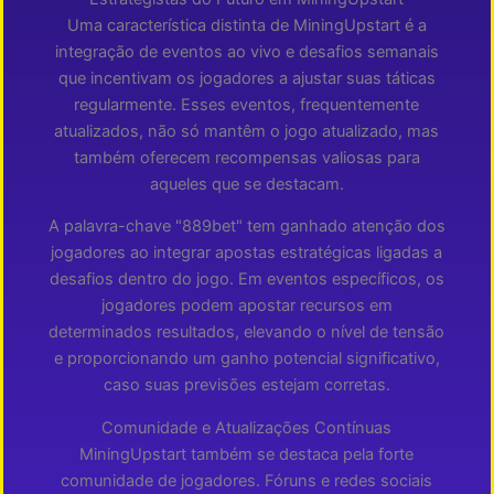
Uma característica distinta de MiningUpstart é a
integração de eventos ao vivo e desafios semanais
que incentivam os jogadores a ajustar suas táticas
regularmente. Esses eventos, frequentemente
atualizados, não só mantêm o jogo atualizado, mas
também oferecem recompensas valiosas para
aqueles que se destacam.
A palavra-chave "889bet" tem ganhado atenção dos
jogadores ao integrar apostas estratégicas ligadas a
desafios dentro do jogo. Em eventos específicos, os
jogadores podem apostar recursos em
determinados resultados, elevando o nível de tensão
e proporcionando um ganho potencial significativo,
caso suas previsões estejam corretas.
Comunidade e Atualizações Contínuas
MiningUpstart também se destaca pela forte
comunidade de jogadores. Fóruns e redes sociais