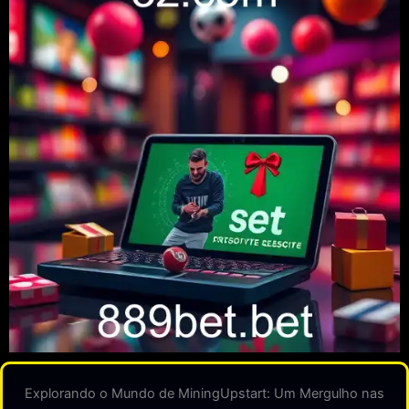
Explorando o Mundo de MiningUpstart: Um Mergulho nas